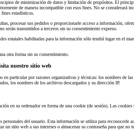
ipios de minimización de datos y limitación de propósitos. El principio
eriormente de manera incompatible con esos fines. No se considerará inco
 fines estadísticos.
ultas, procesar sus pedidos o proporcionarle acceso a información, ofer
no serán transmitidos a terceros sin su consentimiento expreso.
ades estatales habilitadas para la información sólo tendrá lugar en el ma
na otra forma sin su consentimiento.
ita nuestro sitio web
os en particular por razones organizativas y técnicas: los nombres de la
zados, los nombres de los archivos descargados y su dirección IP.
ción en su ordenador en forma de una cookie (de sesión). Las cookies 
s personales del usuario. Esta información se utiliza para reconocerle 
tar un sitio web a sus intereses o almacenar su contraseña para que no t