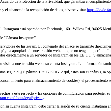
Acuerdo de Protección de la Privacidad, que garantiza el cumplimiento 
y el alcance de la recopilación de datos, sírvase visitar
https://de-de.
am". Instagram está operado por Facebook, 1601 Willow Rd, 94025 Menlo
 de "Cámara Instagram".
 servidores de Instagram. El contenido del enlace se transmite directame
 página apropiada de nuestro sitio web, aunque no tenga un perfil de I
ador directamente a un servidor de Instagram en los EE.UU. y almacenad
u visita a nuestro sitio web a su cuenta Instagram. La información tamb
imos según el § 6 párrafo 1 lit. G KDG. Aquí, estos son el análisis, la 
 consentimiento para el almacenamiento de cookies), el procesamiento se 
derechos a este respecto y las opciones de configuración para proteger s
agram.com/about/legal/privacy
.
con su cuenta Instagram, debe cerrar la sesión de su cuenta Instagram an