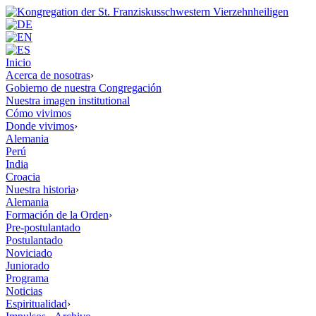
Inicio
Acerca de nosotras
›
Gobierno de nuestra Congregación
Nuestra imagen institutional
Cómo vivimos
Donde vivimos
›
Alemania
Perú
India
Croacia
Nuestra historia
›
Alemania
Formación de la Orden
›
Pre-postulantado
Postulantado
Noviciado
Juniorado
Programa
Noticias
Espiritualidad
›