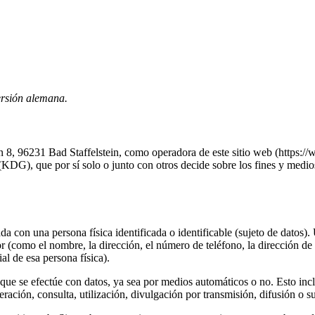
ersión alemana.
8, 96231 Bad Staffelstein, como operadora de este sitio web (https://
ia (KDG), que por sí solo o junto con otros decide sobre los fines y me
con una persona física identificada o identificable (sujeto de datos). Un
r (como el nombre, la dirección, el número de teléfono, la dirección de c
al de esa persona física).
ue se efectúe con datos, ya sea por medios automáticos o no. Esto incluy
ración, consulta, utilización, divulgación por transmisión, difusión o su