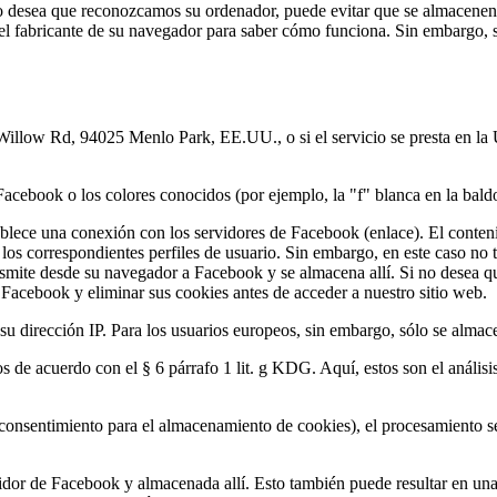
no desea que reconozcamos su ordenador, puede evitar que se almacenen
el fabricante de su navegador para saber cómo funciona. Sin embargo, si
 Willow Rd, 94025 Menlo Park, EE.UU., o si el servicio se presta en l
acebook o los colores conocidos (por ejemplo, la "f" blanca en la baldo
ablece una conexión con los servidores de Facebook (enlace). El conten
los correspondientes perfiles de usuario. Sin embargo, en este caso no 
ansmite desde su navegador a Facebook y se almacena allí. Si no desea q
 Facebook y eliminar sus cookies antes de acceder a nuestro sitio web.
 dirección IP. Para los usuarios europeos, sin embargo, sólo se almac
s de acuerdo con el § 6 párrafo 1 lit. g KDG. Aquí, estos son el anális
l consentimiento para el almacenamiento de cookies), el procesamiento se
dor de Facebook y almacenada allí. Esto también puede resultar en una 