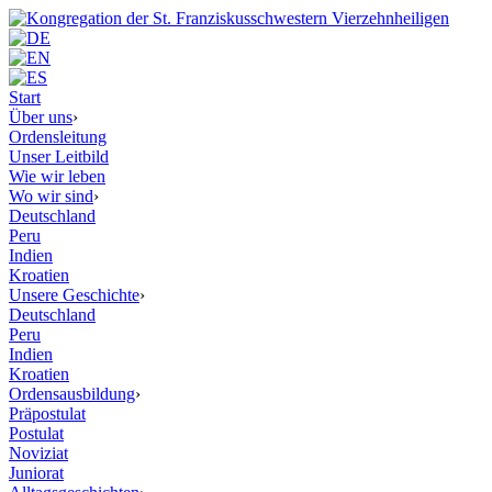
Start
Über uns
›
Ordensleitung
Unser Leitbild
Wie wir leben
Wo wir sind
›
Deutschland
Peru
Indien
Kroatien
Unsere Geschichte
›
Deutschland
Peru
Indien
Kroatien
Ordensausbildung
›
Präpostulat
Postulat
Noviziat
Juniorat