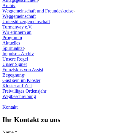
Alltagsgeschichten
›
Archiv
Weggemeinschaft und Freundeskreise
›
Weggemeinschaft
Unterstützergemeinschaft
Turmanyay e.V.
Wir erinnern an
Programm
Aktuelles
Spiritualität
›
Impulse - Archiv
Unsere Regel
Unser Signet
Franziskus von Assisi
Begegnung
›
Gast sein im Kloster
Kloster auf Zeit
Freiwilliges Ordensjahr
Wegbeschreibung
Kontakt
Ihr Kontakt zu uns
Name
*