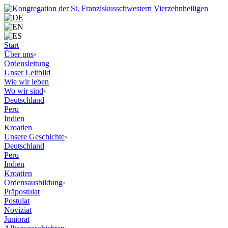
Start
Über uns
›
Ordensleitung
Unser Leitbild
Wie wir leben
Wo wir sind
›
Deutschland
Peru
Indien
Kroatien
Unsere Geschichte
›
Deutschland
Peru
Indien
Kroatien
Ordensausbildung
›
Präpostulat
Postulat
Noviziat
Juniorat