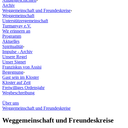
Alltagsgeschichten
›
Archiv
Weggemeinschaft und Freundeskreise
›
Weggemeinschaft
Unterstützergemeinschaft
Turmanyay e.V.
Wir erinnern an
Programm
Aktuelles
Spiritualität
›
Impulse - Archiv
Unsere Regel
Unser Signet
Franziskus von Assisi
Begegnung
›
Gast sein im Kloster
Kloster auf Zeit
Freiwilliges Ordensjahr
Wegbeschreibung
Über uns
Weggemeinschaft und Freundeskreise
Weggemeinschaft und Freundeskreise