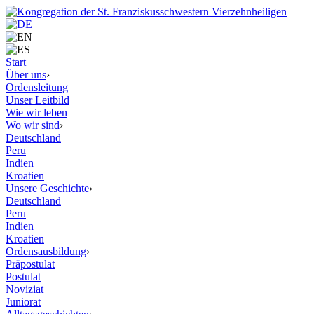
Start
Über uns
›
Ordensleitung
Unser Leitbild
Wie wir leben
Wo wir sind
›
Deutschland
Peru
Indien
Kroatien
Unsere Geschichte
›
Deutschland
Peru
Indien
Kroatien
Ordensausbildung
›
Präpostulat
Postulat
Noviziat
Juniorat