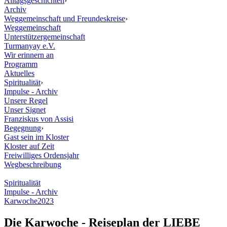
Alltagsgeschichten
›
Archiv
Weggemeinschaft und Freundeskreise
›
Weggemeinschaft
Unterstützergemeinschaft
Turmanyay e.V.
Wir erinnern an
Programm
Aktuelles
Spiritualität
›
Impulse - Archiv
Unsere Regel
Unser Signet
Franziskus von Assisi
Begegnung
›
Gast sein im Kloster
Kloster auf Zeit
Freiwilliges Ordensjahr
Wegbeschreibung
Spiritualität
Impulse - Archiv
Karwoche2023
Die Karwoche - Reiseplan der LIEBE