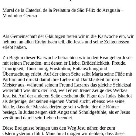
Mural de la Catedral de la Prelatura de São Félix do Araguaia –
Maximino Cerezo
Als Gemeinschaft der Gläubigen treten wir in die Karwoche ein, wir
nehmen an allen Ereignissen teil, die Jesus und seine Zeitgenossen
erlebt haben.
Zu Beginn dieser Karwoche betrachten wir in den Evangelien Jesus
mit seinen Freunden, mit denen er Liebe, Brüderlichkeit, Freude,
Traurigkeit, Täuschung, Frustration, Enttäuschung und
Überraschung erlebt. Auf der einen Seite salbt Maria seine Füße mit
Parfüm und drückt damit ihre Liebe und Dankbarkeit für den
Meister aus, während seinem Freund Lazarus das gleiche Schicksal
widerfährt wie ihm: der Tod, weil er ein treuer Zeuge des Werkes
Jesu ist. Auf der anderen Seite erscheint die Figur des Judas Iskariot
als derjenige, der seinen eigenen Vorteil sucht, ebenso wie seine
Ideale, dass der Messias derjenige sein würde, der die Römer
besiegt. In Judas zeigen sich Angst und Schuldgefühle, als er Jesus
verrät und damit sein Leben beendet.
Diese Ereignisse bringen uns den Weg Jesu näher, der zum
Ostermysterium führt. Manchmal mögen wir denken, dass diese