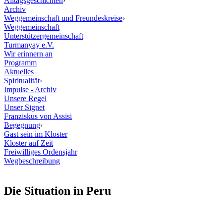
Alltagsgeschichten
›
Archiv
Weggemeinschaft und Freundeskreise
›
Weggemeinschaft
Unterstützergemeinschaft
Turmanyay e.V.
Wir erinnern an
Programm
Aktuelles
Spiritualität
›
Impulse - Archiv
Unsere Regel
Unser Signet
Franziskus von Assisi
Begegnung
›
Gast sein im Kloster
Kloster auf Zeit
Freiwilliges Ordensjahr
Wegbeschreibung
Die Situation in Peru