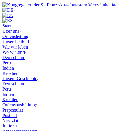
Start
Über uns
›
Ordensleitung
Unser Leitbild
Wie wir leben
Wo wir sind
›
Deutschland
Peru
Indien
Kroatien
Unsere Geschichte
›
Deutschland
Peru
Indien
Kroatien
Ordensausbildung
›
Präpostulat
Postulat
Noviziat
Juniorat