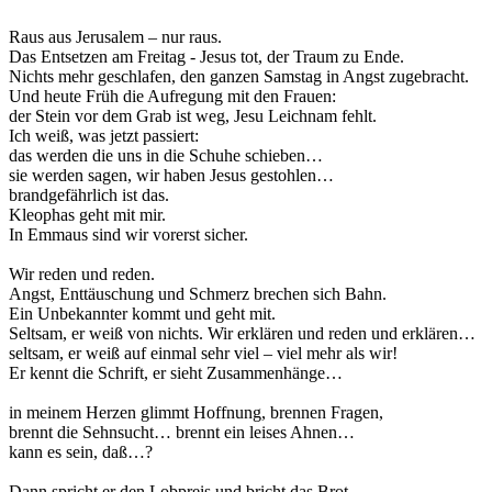
Raus aus Jerusalem – nur raus.
Das Entsetzen am Freitag - Jesus tot, der Traum zu Ende.
Nichts mehr geschlafen, den ganzen Samstag in Angst zugebracht.
Und heute Früh die Aufregung mit den Frauen:
der Stein vor dem Grab ist weg, Jesu Leichnam fehlt.
Ich weiß, was jetzt passiert:
das werden die uns in die Schuhe schieben…
sie werden sagen, wir haben Jesus gestohlen…
brandgefährlich ist das.
Kleophas geht mit mir.
In Emmaus sind wir vorerst sicher.
Wir reden und reden.
Angst, Enttäuschung und Schmerz brechen sich Bahn.
Ein Unbekannter kommt und geht mit.
Seltsam, er weiß von nichts. Wir erklären und reden und erklären…
seltsam, er weiß auf einmal sehr viel – viel mehr als wir!
Er kennt die Schrift, er sieht Zusammenhänge…
in meinem Herzen glimmt Hoffnung, brennen Fragen,
brennt die Sehnsucht… brennt ein leises Ahnen…
kann es sein, daß…?
Dann spricht er den Lobpreis und bricht das Brot –