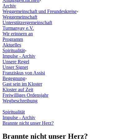
Alltagsgeschichten
›
Archiv
Weggemeinschaft und Freundeskreise
›
Weggemeinschaft
Unterstützergemeinschaft
Turmanyay e.V.
Wir erinnern an
Programm
Aktuelles
Spiritualität
›
Impulse - Archiv
Unsere Regel
Unser Signet
Franziskus von Assisi
Begegnung
›
Gast sein im Kloster
Kloster auf Zeit
Freiwilliges Ordensjahr
Wegbeschreibung
Spiritualität
Impulse - Archiv
Brannte nicht unser Herz?
Brannte nicht unser Herz?