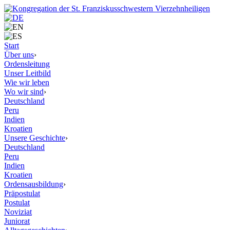
Start
Über uns
›
Ordensleitung
Unser Leitbild
Wie wir leben
Wo wir sind
›
Deutschland
Peru
Indien
Kroatien
Unsere Geschichte
›
Deutschland
Peru
Indien
Kroatien
Ordensausbildung
›
Präpostulat
Postulat
Noviziat
Juniorat