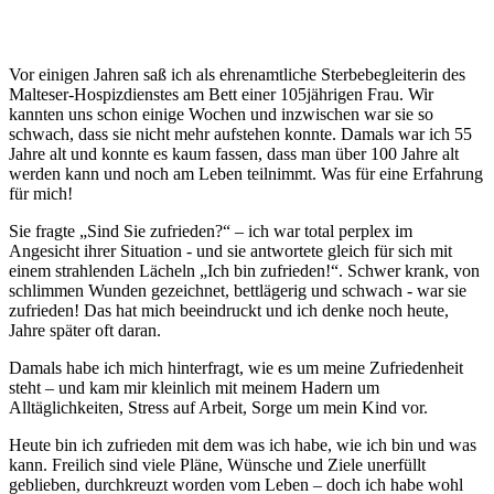
Vor einigen Jahren saß ich als ehrenamtliche Sterbebegleiterin des
Malteser-Hospizdienstes am Bett einer 105jährigen Frau. Wir
kannten uns schon einige Wochen und inzwischen war sie so
schwach, dass sie nicht mehr aufstehen konnte. Damals war ich 55
Jahre alt und konnte es kaum fassen, dass man über 100 Jahre alt
werden kann und noch am Leben teilnimmt. Was für eine Erfahrung
für mich!
Sie fragte „Sind Sie zufrieden?“ – ich war total perplex im
Angesicht ihrer Situation - und sie antwortete gleich für sich mit
einem strahlenden Lächeln „Ich bin zufrieden!“. Schwer krank, von
schlimmen Wunden gezeichnet, bettlägerig und schwach - war sie
zufrieden! Das hat mich beeindruckt und ich denke noch heute,
Jahre später oft daran.
Damals habe ich mich hinterfragt, wie es um meine Zufriedenheit
steht – und kam mir kleinlich mit meinem Hadern um
Alltäglichkeiten, Stress auf Arbeit, Sorge um mein Kind vor.
Heute bin ich zufrieden mit dem was ich habe, wie ich bin und was
kann. Freilich sind viele Pläne, Wünsche und Ziele unerfüllt
geblieben, durchkreuzt worden vom Leben – doch ich habe wohl