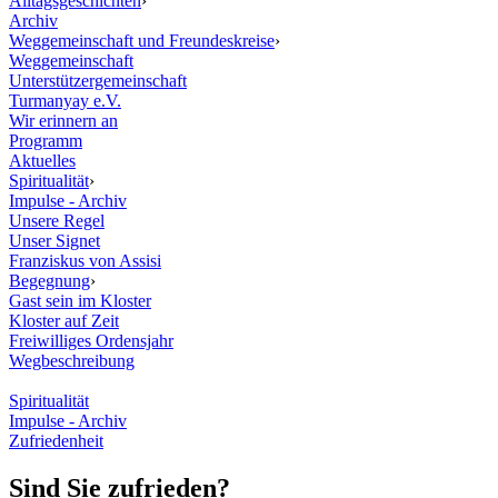
Alltagsgeschichten
›
Archiv
Weggemeinschaft und Freundeskreise
›
Weggemeinschaft
Unterstützergemeinschaft
Turmanyay e.V.
Wir erinnern an
Programm
Aktuelles
Spiritualität
›
Impulse - Archiv
Unsere Regel
Unser Signet
Franziskus von Assisi
Begegnung
›
Gast sein im Kloster
Kloster auf Zeit
Freiwilliges Ordensjahr
Wegbeschreibung
Spiritualität
Impulse - Archiv
Zufriedenheit
Sind Sie zufrieden?