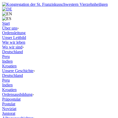
Start
Über uns
›
Ordensleitung
Unser Leitbild
Wie wir leben
Wo wir sind
›
Deutschland
Peru
Indien
Kroatien
Unsere Geschichte
›
Deutschland
Peru
Indien
Kroatien
Ordensausbildung
›
Präpostulat
Postulat
Noviziat
Juniorat