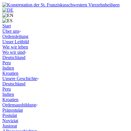
Start
Über uns
›
Ordensleitung
Unser Leitbild
Wie wir leben
Wo wir sind
›
Deutschland
Peru
Indien
Kroatien
Unsere Geschichte
›
Deutschland
Peru
Indien
Kroatien
Ordensausbildung
›
Präpostulat
Postulat
Noviziat
Juniorat