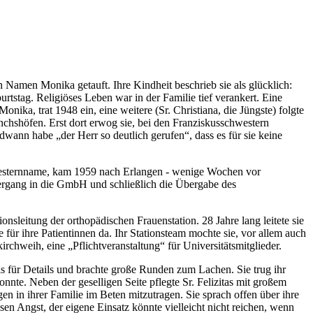
Namen Monika getauft. Ihre Kindheit beschrieb sie als glücklich:
burtstag. Religiöses Leben war in der Familie tief verankert. Eine
nika, trat 1948 ein, eine weitere (Sr. Christiana, die Jüngste) folgte
nchshöfen. Erst dort erwog sie, bei den Franziskusschwestern
ndwann habe „der Herr so deutlich gerufen“, dass es für sie keine
hwesternname, kam 1959 nach Erlangen - wenige Wochen vor
bergang in die GmbH und schließlich die Übergabe des
sleitung der orthopädischen Frauenstation. 28 Jahre lang leitete sie
für ihre Patientinnen da. Ihr Stationsteam mochte sie, vor allem auch
chweih, eine „Pflichtveranstaltung“ für Universitätsmitglieder.
is für Details und brachte große Runden zum Lachen. Sie trug ihr
nte. Neben der geselligen Seite pflegte Sr. Felizitas mit großem
en in ihrer Familie im Beten mitzutragen. Sie sprach offen über ihre
n Angst, der eigene Einsatz könnte vielleicht nicht reichen, wenn