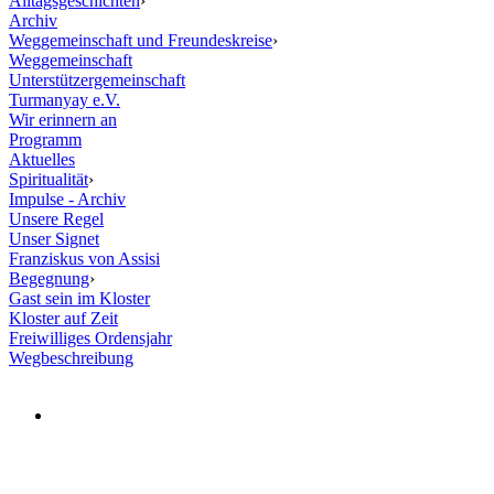
Alltagsgeschichten
›
Archiv
Weggemeinschaft und Freundeskreise
›
Weggemeinschaft
Unterstützergemeinschaft
Turmanyay e.V.
Wir erinnern an
Programm
Aktuelles
Spiritualität
›
Impulse - Archiv
Unsere Regel
Unser Signet
Franziskus von Assisi
Begegnung
›
Gast sein im Kloster
Kloster auf Zeit
Freiwilliges Ordensjahr
Wegbeschreibung