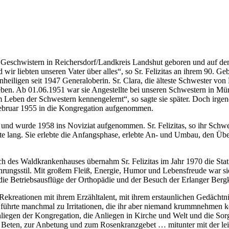
Geschwistern in Reichersdorf/Landkreis Landshut geboren und auf den 
 wir liebten unseren Vater über alles“, so Sr. Felizitas an ihrem 90. Ge
iligen seit 1947 Generaloberin. Sr. Clara, die älteste Schwester von Mo
leben. Ab 01.06.1951 war sie Angestellte bei unseren Schwestern in Mü
 im Leben der Schwestern kennengelernt“, so sagte sie später. Doch irge
Februar 1955 in die Kongregation aufgenommen.
r und wurde 1958 ins Noviziat aufgenommen. Sr. Felizitas, so ihr Sc
nte lang. Sie erlebte die Anfangsphase, erlebte An- und Umbau, den Ü
des Waldkrankenhauses übernahm Sr. Felizitas im Jahr 1970 die Station
rungsstil. Mit großem Fleiß, Energie, Humor und Lebensfreude war sie 
ie Betriebsausflüge der Orthopädie und der Besuch der Erlanger Bergkir
 Rekreationen mit ihrem Erzähltalent, mit ihrem erstaunlichen Gedächtn
führte manchmal zu Irritationen, die ihr aber niemand krummnehmen kon
 Anliegen der Kongregation, die Anliegen in Kirche und Welt und die Sorg
m Beten, zur Anbetung und zum Rosenkranzgebet … mitunter mit der leise