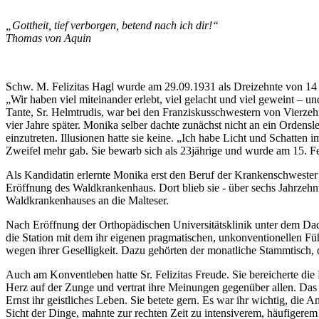
„Gottheit, tief verborgen, betend nach ich dir!“
Thomas von Aquin
Schw. M. Felizitas Hagl wurde am 29.09.1931 als Dreizehnte von 14 
„Wir haben viel miteinander erlebt, viel gelacht und viel geweint – und
Tante, Sr. Helmtrudis, war bei den Franziskusschwestern von Vierzehnhe
vier Jahre später. Monika selber dachte zunächst nicht an ein Ordens
einzutreten. Illusionen hatte sie keine. „Ich habe Licht und Schatten
Zweifel mehr gab. Sie bewarb sich als 23jährige und wurde am 15. 
Als Kandidatin erlernte Monika erst den Beruf der Krankenschweste
Eröffnung des Waldkrankenhaus. Dort blieb sie - über sechs Jahrzeh
Waldkrankenhauses an die Malteser.
Nach Eröffnung der Orthopädischen Universitätsklinik unter dem Dach 
die Station mit dem ihr eigenen pragmatischen, unkonventionellen Füh
wegen ihrer Geselligkeit. Dazu gehörten der monatliche Stammtisch, d
Auch am Konventleben hatte Sr. Felizitas Freude. Sie bereicherte die
Herz auf der Zunge und vertrat ihre Meinungen gegenüber allen. Das 
Ernst ihr geistliches Leben. Sie betete gern. Es war ihr wichtig, die
Sicht der Dinge, mahnte zur rechten Zeit zu intensiverem, häufigere