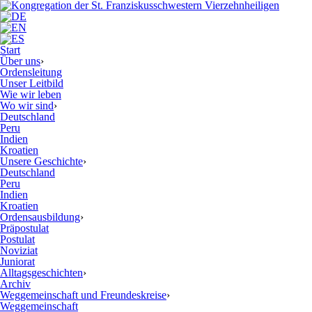
Start
Über uns
›
Ordensleitung
Unser Leitbild
Wie wir leben
Wo wir sind
›
Deutschland
Peru
Indien
Kroatien
Unsere Geschichte
›
Deutschland
Peru
Indien
Kroatien
Ordensausbildung
›
Präpostulat
Postulat
Noviziat
Juniorat
Alltagsgeschichten
›
Archiv
Weggemeinschaft und Freundeskreise
›
Weggemeinschaft