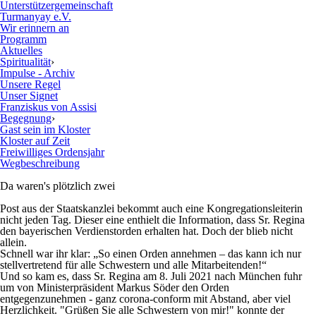
Unterstützergemeinschaft
Turmanyay e.V.
Wir erinnern an
Programm
Aktuelles
Spiritualität
›
Impulse - Archiv
Unsere Regel
Unser Signet
Franziskus von Assisi
Begegnung
›
Gast sein im Kloster
Kloster auf Zeit
Freiwilliges Ordensjahr
Wegbeschreibung
Da waren's plötzlich zwei
Post aus der Staatskanzlei bekommt auch eine Kongregationsleiterin
nicht jeden Tag. Dieser eine enthielt die Information, dass Sr. Regina
den bayerischen Verdienstorden erhalten hat. Doch der blieb nicht
allein.
Schnell war ihr klar: „So einen Orden annehmen – das kann ich nur
stellvertretend für alle Schwestern und alle Mitarbeitenden!“
Und so kam es, dass Sr. Regina am 8. Juli 2021 nach München fuhr
um von Ministerpräsident Markus Söder den Orden
entgegenzunehmen - ganz corona-conform mit Abstand, aber viel
Herzlichkeit. "Grüßen Sie alle Schwestern von mir!" konnte der