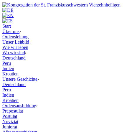
Start
Über uns
›
Ordensleitung
Unser Leitbild
Wie wir leben
Wo wir sind
›
Deutschland
Peru
Indien
Kroatien
Unsere Geschichte
›
Deutschland
Peru
Indien
Kroatien
Ordensausbildung
›
Präpostulat
Postulat
Noviziat
Juniorat