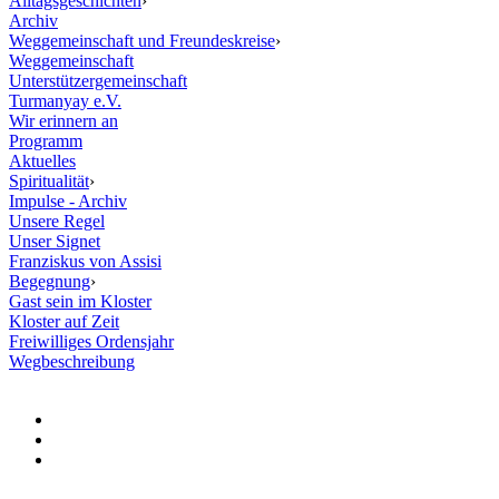
Alltagsgeschichten
›
Archiv
Weggemeinschaft und Freundeskreise
›
Weggemeinschaft
Unterstützergemeinschaft
Turmanyay e.V.
Wir erinnern an
Programm
Aktuelles
Spiritualität
›
Impulse - Archiv
Unsere Regel
Unser Signet
Franziskus von Assisi
Begegnung
›
Gast sein im Kloster
Kloster auf Zeit
Freiwilliges Ordensjahr
Wegbeschreibung