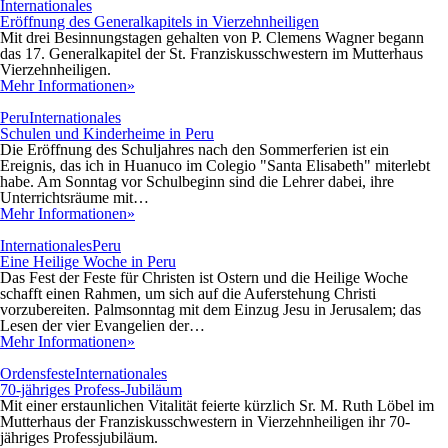
Internationales
Eröffnung des Generalkapitels in Vierzehnheiligen
Mit drei Besinnungstagen gehalten von P. Clemens Wagner begann
das 17. Generalkapitel der St. Franziskusschwestern im Mutterhaus
Vierzehnheiligen.
Mehr Informationen»
Peru
Internationales
Schulen und Kinderheime in Peru
Die Eröffnung des Schuljahres nach den Sommerferien ist ein
Ereignis, das ich in Huanuco im Colegio "Santa Elisabeth" miterlebt
habe. Am Sonntag vor Schulbeginn sind die Lehrer dabei, ihre
Unterrichtsräume mit…
Mehr Informationen»
Internationales
Peru
Eine Heilige Woche in Peru
Das Fest der Feste für Christen ist Ostern und die Heilige Woche
schafft einen Rahmen, um sich auf die Auferstehung Christi
vorzubereiten. Palmsonntag mit dem Einzug Jesu in Jerusalem; das
Lesen der vier Evangelien der…
Mehr Informationen»
Ordensfeste
Internationales
70-jähriges Profess-Jubiläum
Mit einer erstaunlichen Vitalität feierte kürzlich Sr. M. Ruth Löbel im
Mutterhaus der Franziskusschwestern in Vierzehnheiligen ihr 70-
jähriges Professjubiläum.