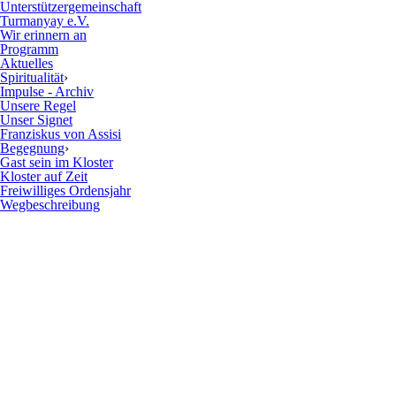
Unterstützergemeinschaft
Turmanyay e.V.
Wir erinnern an
Programm
Aktuelles
Spiritualität
›
Impulse - Archiv
Unsere Regel
Unser Signet
Franziskus von Assisi
Begegnung
›
Gast sein im Kloster
Kloster auf Zeit
Freiwilliges Ordensjahr
Wegbeschreibung