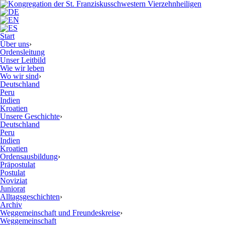
Start
Über uns
›
Ordensleitung
Unser Leitbild
Wie wir leben
Wo wir sind
›
Deutschland
Peru
Indien
Kroatien
Unsere Geschichte
›
Deutschland
Peru
Indien
Kroatien
Ordensausbildung
›
Präpostulat
Postulat
Noviziat
Juniorat
Alltagsgeschichten
›
Archiv
Weggemeinschaft und Freundeskreise
›
Weggemeinschaft