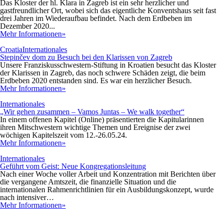
Das Kloster der hl. Klara in Zagreb ist ein sehr herzlicher und
gastfreundlicher Ort, wobei sich das eigentliche Konventshaus seit fast
drei Jahren im Wiederaufbau befindet. Nach dem Erdbeben im
Dezember 2020...
Mehr Informationen»
Croatia
Internationales
Stepinčev dom zu Besuch bei den Klarissen von Zagreb
Unsere Franziskusschwestern-Stiftung in Kroatien besucht das Kloster
der Klarissen in Zagreb, das noch schwere Schäden zeigt, die beim
Erdbeben 2020 entstanden sind. Es war ein herzlicher Besuch.
Mehr Informationen»
Internationales
„Wir gehen zusammen – Vamos Juntas – We walk together“
In einem offenen Kapitel (Online) präsentierten die Kapitularinnen
ihren Mitschwestern wichtige Themen und Ereignise der zwei
wöchigen Kapitelszeit vom 12.-26.05.24.
Mehr Informationen»
Internationales
Geführt vom Geist: Neue Kongregationsleitung
Nach einer Woche voller Arbeit und Konzentration mit Berichten über
die vergangene Amtszeit, die finanzielle Situation und die
internationalen Rahmenrichtlinien für ein Ausbildungskonzept, wurde
nach intensiver…
Mehr Informationen»